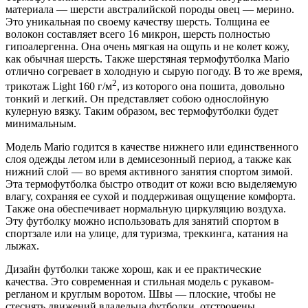
материала — шерсти австралийской породы овец — мерино.
Это уникальная по своему качеству шерсть. Толщина ее
волокон составляет всего 16 микрон, шерсть полностью
гипоалергенна. Она очень мягкая на ощупь и не колет кожу,
как обычная шерсть. Также шерстяная термофутболка Mario
отлично согревает в холодную и сырую погоду. В то же время,
2
трикотаж Light 160 г/м
, из которого она пошита, довольно
тонкий и легкий. Он представляет собою однослойную
кулерную вязку. Таким образом, вес термофутболки будет
минимальным.
Модель Mario годится в качестве нижнего или единственного
слоя одежды летом или в демисезонный период, а также как
нижний слой — во время активного занятия спортом зимой.
Эта термофутболка быстро отводит от кожи всю выделяемую
влагу, сохраняя ее сухой и поддерживая ощущение комфорта.
Также она обеспечивает нормальную циркуляцию воздуха.
Эту футболку можно использовать для занятий спортом в
спортзале или на улице, для туризма, треккинга, катания на
лыжах.
Дизайн футболки также хорош, как и ее практические
качества. Это современная и стильная модель с рукавом-
регланом и круглым воротом. Швы — плоские, чтобы не
стеснять движений владельца футболки, отстрочены