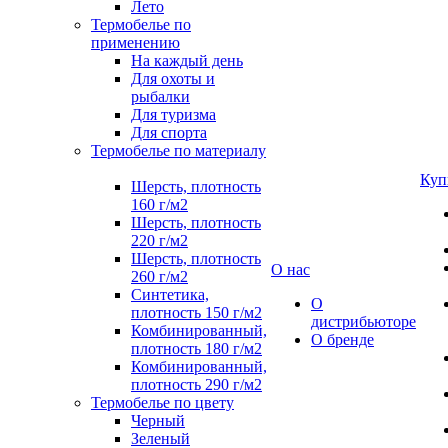
Лето
Термобелье по
применению
На каждый день
Для охоты и
рыбалки
Для туризма
Для спорта
Термобелье по материалу
Куп
Шерсть, плотность
160 г/м2
Шерсть, плотность
220 г/м2
Шерсть, плотность
О нас
260 г/м2
Синтетика,
О
плотность 150 г/м2
дистрибьюторе
Комбинированный,
О бренде
плотность 180 г/м2
Комбинированный,
плотность 290 г/м2
Термобелье по цвету
Черный
Зеленый