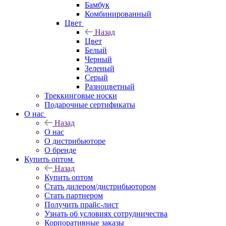
Бамбук
Комбинированный
Цвет
Назад
Цвет
Белый
Черный
Зеленый
Серый
Разноцветный
Треккинговые носки
Подарочные сертификаты
О нас
Назад
О нас
О дистрибьюторе
О бренде
Купить оптом
Назад
Купить оптом
Стать дилером/дистрибьютором
Стать партнером
Получить прайс-лист
Узнать об условиях сотрудничества
Корпоративные заказы