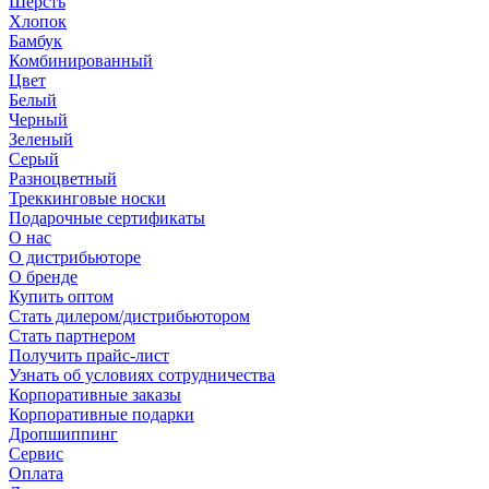
Шерсть
Хлопок
Бамбук
Комбинированный
Цвет
Белый
Черный
Зеленый
Серый
Разноцветный
Треккинговые носки
Подарочные сертификаты
О нас
О дистрибьюторе
О бренде
Купить оптом
Стать дилером/дистрибьютором
Стать партнером
Получить прайс-лист
Узнать об условиях сотрудничества
Корпоративные заказы
Корпоративные подарки
Дропшиппинг
Сервис
Оплата