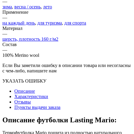
—
зима
,
весна / осень
,
лето
Применение
—
на каждый день
,
для туризма
,
для спорта
Материал
—
шерсть, плотность 160 г/м2
Состав
—
100% Merino wool
Если Вы заметили ошибку в описании товара или несогласны
с чем-либо, напишите нам
УКАЗАТЬ ОШИБКУ
Описание
Характеристики
Отзывы
Пункты выдачи заказа
Описание футболки Lasting Mario:
Термофутболка Mario пошита из полностью натурального