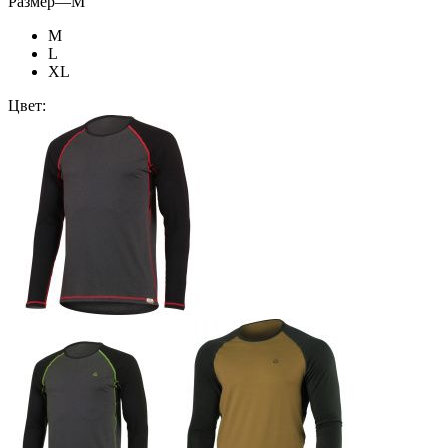
Размер
—
M
M
L
XL
Цвет: