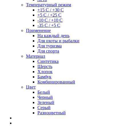
Температурный режим
+15 С / +30 С
+5 С / +25 С
-10 С / +10 С
-35 С / +5 С
Применение
На каждый день
Для охоты и рыбалки
Для туризма
Для спорта
Материал
Синтетика
Шерсть
Хлопок
Бамбук
Комбинированный
Цвет
Белый
Черный
Зеленый
Серый
Разноцветный