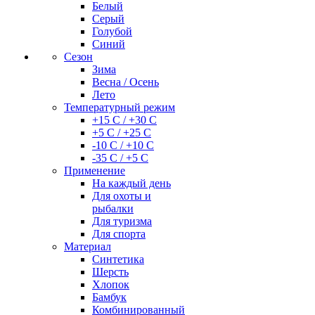
Белый
Серый
Голубой
Синий
Сезон
Зима
Весна / Осень
Лето
Температурный режим
+15 С / +30 С
+5 С / +25 С
-10 С / +10 С
-35 С / +5 С
Применение
На каждый день
Для охоты и
рыбалки
Для туризма
Для спорта
Материал
Синтетика
Шерсть
Хлопок
Бамбук
Комбинированный