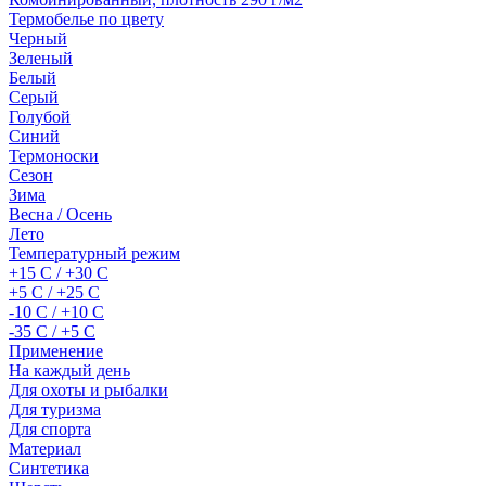
Термобелье по цвету
Черный
Зеленый
Белый
Серый
Голубой
Синий
Термоноски
Сезон
Зима
Весна / Осень
Лето
Температурный режим
+15 С / +30 С
+5 С / +25 С
-10 С / +10 С
-35 С / +5 С
Применение
На каждый день
Для охоты и рыбалки
Для туризма
Для спорта
Материал
Синтетика