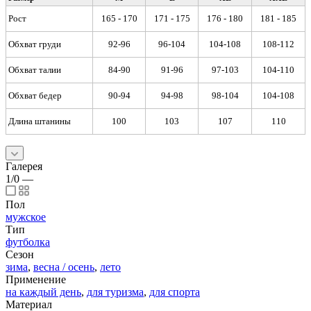
Рост
165 - 170
171 - 175
176 - 180
181 - 185
Обхват груди
92-96
96-104
104-108
108-112
Обхват талии
84-90
91-96
97-103
104-110
Обхват бедер
90-94
94-98
98-104
104-108
Длина штанины
100
103
107
110
Галерея
1/0
—
Пол
мужское
Тип
футболка
Сезон
зима
,
весна / осень
,
лето
Применение
на каждый день
,
для туризма
,
для спорта
Материал