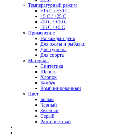
Температурный режим
+15 С / +30 С
+5 С / +25 С
-10 С / +10 С
-35 С / +5 С
Применение
На каждый день
Для охоты и рыбалки
Для туризма
Для спорта
Материал
Синтетика
Шерсть
Хлопок
Бамбук
Комбинированный
Цвет
Белый
Черный
Зеленый
Серый
Разноцветный