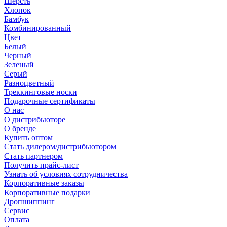
Шерсть
Хлопок
Бамбук
Комбинированный
Цвет
Белый
Черный
Зеленый
Серый
Разноцветный
Треккинговые носки
Подарочные сертификаты
О нас
О дистрибьюторе
О бренде
Купить оптом
Стать дилером/дистрибьютором
Стать партнером
Получить прайс-лист
Узнать об условиях сотрудничества
Корпоративные заказы
Корпоративные подарки
Дропшиппинг
Сервис
Оплата