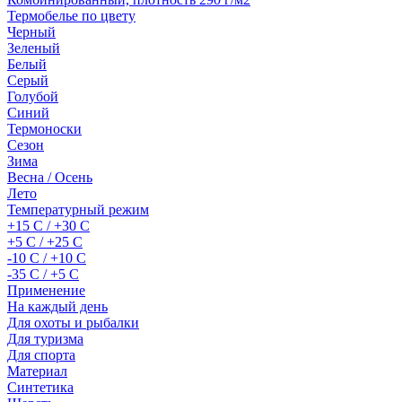
Термобелье по цвету
Черный
Зеленый
Белый
Серый
Голубой
Синий
Термоноски
Сезон
Зима
Весна / Осень
Лето
Температурный режим
+15 С / +30 С
+5 С / +25 С
-10 С / +10 С
-35 С / +5 С
Применение
На каждый день
Для охоты и рыбалки
Для туризма
Для спорта
Материал
Синтетика