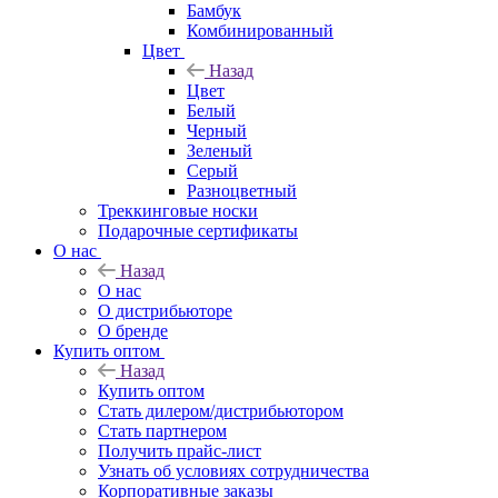
Бамбук
Комбинированный
Цвет
Назад
Цвет
Белый
Черный
Зеленый
Серый
Разноцветный
Треккинговые носки
Подарочные сертификаты
О нас
Назад
О нас
О дистрибьюторе
О бренде
Купить оптом
Назад
Купить оптом
Стать дилером/дистрибьютором
Стать партнером
Получить прайс-лист
Узнать об условиях сотрудничества
Корпоративные заказы