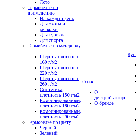
Лето
Термобелье по
применению
На каждый день
Для охоты и
рыбалки
Для туризма
Для спорта
Термобелье по материалу
Куп
Шерсть, плотность
160 г/м2
Шерсть, плотность
220 г/м2
Шерсть, плотность
О нас
260 г/м2
Синтетика,
О
плотность 150 г/м2
дистрибьюторе
Комбинированный,
О бренде
плотность 180 г/м2
Комбинированный,
плотность 290 г/м2
Термобелье по цвету
Черный
Зеленый