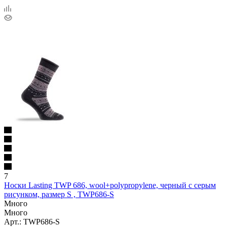
7
Носки Lasting TWP 686, wool+polypropylene, черный с серым
рисунком, размер S , TWP686-S
Много
Много
Арт.: TWP686-S