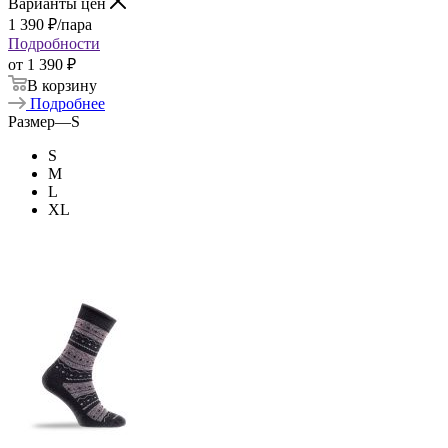
Варианты цен
1 390
₽
/пара
Подробности
от
1 390 ₽
В корзину
Подробнее
Размер
—
S
S
M
L
XL