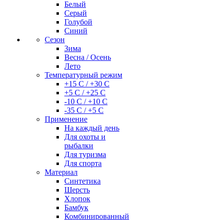
Белый
Серый
Голубой
Синий
Сезон
Зима
Весна / Осень
Лето
Температурный режим
+15 С / +30 С
+5 С / +25 С
-10 С / +10 С
-35 С / +5 С
Применение
На каждый день
Для охоты и
рыбалки
Для туризма
Для спорта
Материал
Синтетика
Шерсть
Хлопок
Бамбук
Комбинированный