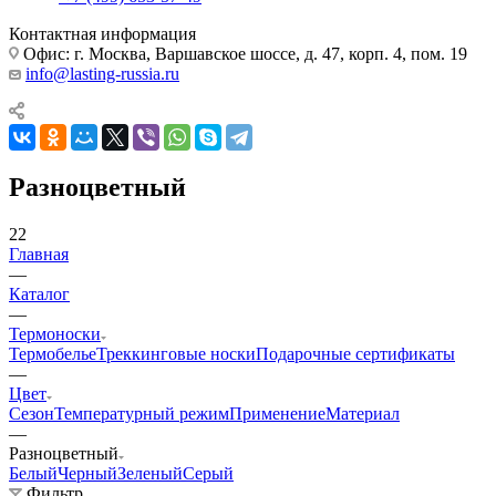
Контактная информация
Офис: г. Москва, Варшавское шоссе, д. 47, корп. 4, пом. 19
info@lasting-russia.ru
Разноцветный
22
Главная
—
Каталог
—
Термоноски
Термобелье
Треккинговые носки
Подарочные сертификаты
—
Цвет
Сезон
Температурный режим
Применение
Материал
—
Разноцветный
Белый
Черный
Зеленый
Серый
Фильтр