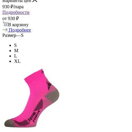
Варианты цен
930
₽
/пара
Подробности
от
930 ₽
В корзину
Подробнее
Размер
—
S
S
M
L
XL