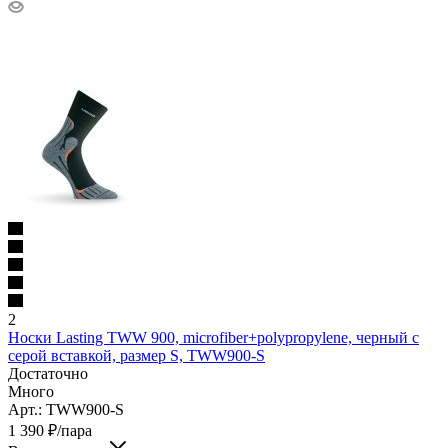
2
Носки Lasting TWW 900, microfiber+polypropylene, черный с
серой вставкой, размер S, TWW900-S
Достаточно
Много
Арт.: TWW900-S
1 390
₽
/пара