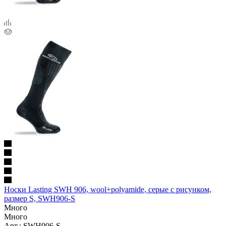
Носки Lasting SWH 906, wool+polyamide, серые с рисунком,
размер S, SWH906-S
Много
Много
Арт.: SWH906-S