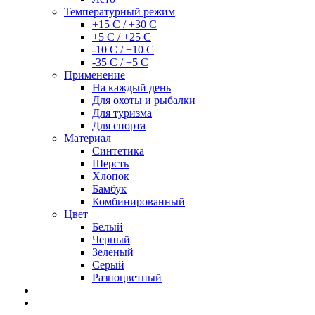
Температурный режим
+15 С / +30 С
+5 С / +25 С
-10 С / +10 С
-35 С / +5 С
Применение
На каждый день
Для охоты и рыбалки
Для туризма
Для спорта
Материал
Синтетика
Шерсть
Хлопок
Бамбук
Комбинированный
Цвет
Белый
Черный
Зеленый
Серый
Разноцветный