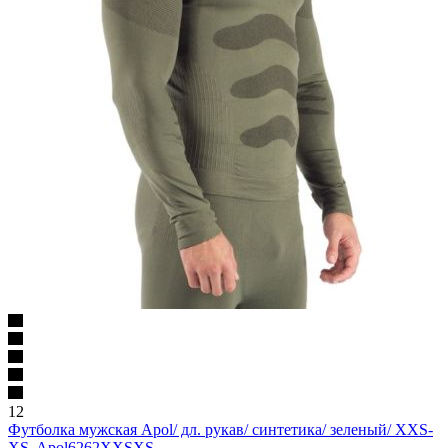
12
Футболка мужская Apol/ дл. рукав/ синтетика/ зеленый/ XXS-
XS, Apol6262XXSXS