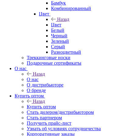
Бамбук
Комбинированный
Цвет
Назад
Цвет
Белый
Черный
Зеленый
Серый
Разноцветный
Треккинговые носки
Подарочные сертификаты
О нас
Назад
О нас
О дистрибьюторе
О бренде
Купить оптом
Назад
Купить оптом
Стать дилером/дистрибьютором
Стать партнером
Получить прайс-лист
Узнать об условиях сотрудничества
Корпоративные заказы