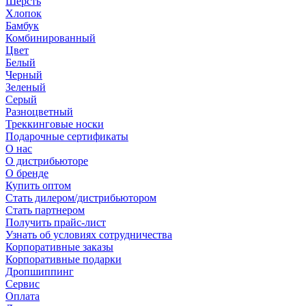
Шерсть
Хлопок
Бамбук
Комбинированный
Цвет
Белый
Черный
Зеленый
Серый
Разноцветный
Треккинговые носки
Подарочные сертификаты
О нас
О дистрибьюторе
О бренде
Купить оптом
Стать дилером/дистрибьютором
Стать партнером
Получить прайс-лист
Узнать об условиях сотрудничества
Корпоративные заказы
Корпоративные подарки
Дропшиппинг
Сервис
Оплата