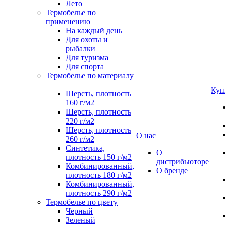
Лето
Термобелье по
применению
На каждый день
Для охоты и
рыбалки
Для туризма
Для спорта
Термобелье по материалу
Куп
Шерсть, плотность
160 г/м2
Шерсть, плотность
220 г/м2
Шерсть, плотность
О нас
260 г/м2
Синтетика,
О
плотность 150 г/м2
дистрибьюторе
Комбинированный,
О бренде
плотность 180 г/м2
Комбинированный,
плотность 290 г/м2
Термобелье по цвету
Черный
Зеленый