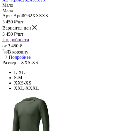
Мало
Мало
Арт.: Apol6262XXSXS
3 450
₽
/шт
Варианты цен
3 450
₽
/шт
Подробности
от
3 450 ₽
В корзину
Подробнее
Размер
—
XXS-XS
L-XL
S-M
XXS-XS
XXL-XXXL