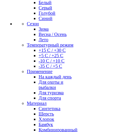
Белый
Серый
Голубой
Синий
Сезон
Зима
Весна / Осень
Лето
Температурный режим
+15 С / +30 С
+5 С / +25 С
-10 С / +10 С
-35 С / +5 С
Применение
На каждый день
Для охоты и
рыбалки
Для туризма
Для спорта
Материал
Синтетика
Шерсть
Хлопок
Бамбук
Комбинированный