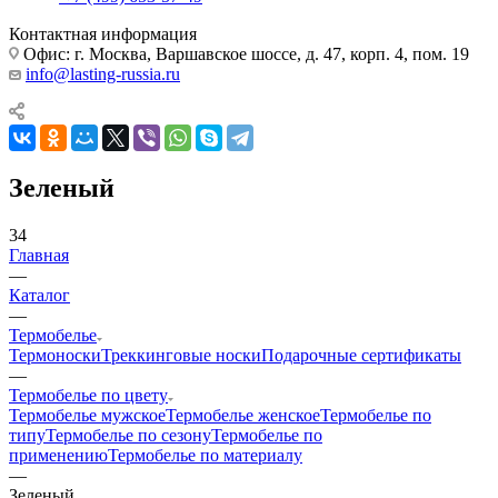
Контактная информация
Офис: г. Москва, Варшавское шоссе, д. 47, корп. 4, пом. 19
info@lasting-russia.ru
Зеленый
34
Главная
—
Каталог
—
Термобелье
Термоноски
Треккинговые носки
Подарочные сертификаты
—
Термобелье по цвету
Термобелье мужское
Термобелье женское
Термобелье по
типу
Термобелье по сезону
Термобелье по
применению
Термобелье по материалу
—
Зеленый