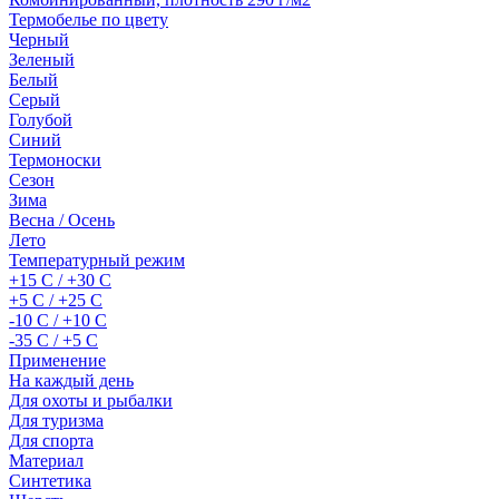
Термобелье по цвету
Черный
Зеленый
Белый
Серый
Голубой
Синий
Термоноски
Сезон
Зима
Весна / Осень
Лето
Температурный режим
+15 С / +30 С
+5 С / +25 С
-10 С / +10 С
-35 С / +5 С
Применение
На каждый день
Для охоты и рыбалки
Для туризма
Для спорта
Материал
Синтетика