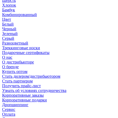
Шерсть
Хлопок
Бамбук
Комбинированный
Цвет
Белый
Черный
Зеленый
Серый
Разноцветный
Треккинговые носки
Подарочные сертификаты
О нас
О дистрибьюторе
О бренде
Купить оптом
Стать дилером/дистрибьютором
Стать партнером
Получить прайс-лист
Узнать об условиях сотрудничества
Корпоративные заказы
Корпоративные подарки
Дропшиппинг
Сервис
Оплата