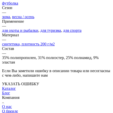
футболка
Сезон
—
зима
,
весна / осень
Применение
—
для охоты и рыбалки
,
для туризма
,
для спорта
Материал
—
синтетика, плотность 200 г/м2
Состав
—
35% полипропилен, 31% полиэстер, 25% полиамид, 9%
эластан
Если Вы заметили ошибку в описании товара или несогласны
с чем-либо, напишите нам
УКАЗАТЬ ОШИБКУ
Каталог
Блог
Компания
О нас
О бренде