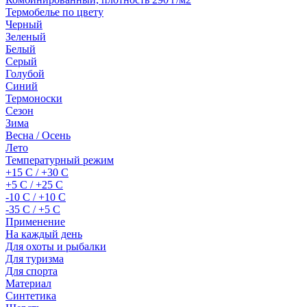
Термобелье по цвету
Черный
Зеленый
Белый
Серый
Голубой
Синий
Термоноски
Сезон
Зима
Весна / Осень
Лето
Температурный режим
+15 С / +30 С
+5 С / +25 С
-10 С / +10 С
-35 С / +5 С
Применение
На каждый день
Для охоты и рыбалки
Для туризма
Для спорта
Материал
Синтетика