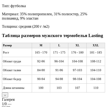
Тип: футболка
Материал: 35% полипропилен, 31% полиэстер, 25%
полиамид, 9% эластан
Толщина: средняя (200 г /м2)
Таблица размеров мужского термобелья Lasting
Размер
M
L
XL
XXL
Рост
165 - 170
171 - 175
176 - 180
181 - 185
Обхват груди
92-96
96-104
104-108
108-112
Обхват талии
84-90
91-96
97-103
104-110
Обхват бедер
90-94
94-98
98-104
104-108
Длина штанины
100
103
107
110
Галерея
1/0
—