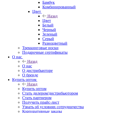
Бамбук
Комбинированный
Цвет
Назад
Цвет
Белый
Черный
Зеленый
Серый
Разноцветный
Треккинговые носки
Подарочные сертификаты
О нас
Назад
О нас
О дистрибьюторе
О бренде
Купить оптом
Назад
Купить оптом
Стать дилером/дистрибьютором
Стать партнером
Получить прайс-лист
Узнать об условиях сотрудничества
Корпоративные заказы