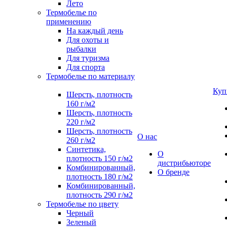
Лето
Термобелье по
применению
На каждый день
Для охоты и
рыбалки
Для туризма
Для спорта
Термобелье по материалу
Куп
Шерсть, плотность
160 г/м2
Шерсть, плотность
220 г/м2
Шерсть, плотность
О нас
260 г/м2
Синтетика,
О
плотность 150 г/м2
дистрибьюторе
Комбинированный,
О бренде
плотность 180 г/м2
Комбинированный,
плотность 290 г/м2
Термобелье по цвету
Черный
Зеленый