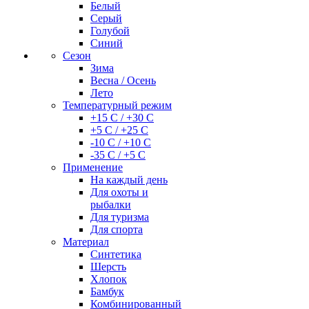
Белый
Серый
Голубой
Синий
Сезон
Зима
Весна / Осень
Лето
Температурный режим
+15 С / +30 С
+5 С / +25 С
-10 С / +10 С
-35 С / +5 С
Применение
На каждый день
Для охоты и
рыбалки
Для туризма
Для спорта
Материал
Синтетика
Шерсть
Хлопок
Бамбук
Комбинированный