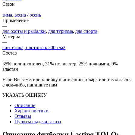
Сезон
—
зима
,
весна / осень
Применение
—
для охоты и рыбалки
,
для туризма
,
для спорта
Материал
—
синтетика, плотность 200 г/м2
Состав
—
35% полипропилен, 31% полиэстер, 25% полиамид, 9%
эластан
Если Вы заметили ошибку в описании товара или несогласны
с чем-либо, напишите нам
УКАЗАТЬ ОШИБКУ
Описание
Характеристики
Отзывы
Пункты выдачи заказа
Описание футболки Lasting TOLO: