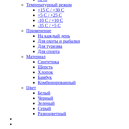
Температурный режим
+15 С / +30 С
+5 С / +25 С
-10 С / +10 С
-35 С / +5 С
Применение
На каждый день
Для охоты и рыбалки
Для туризма
Для спорта
Материал
Синтетика
Шерсть
Хлопок
Бамбук
Комбинированный
Цвет
Белый
Черный
Зеленый
Серый
Разноцветный