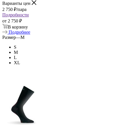
Варианты цен
2 750
₽
/пара
Подробности
от
2 750 ₽
В корзину
Подробнее
Размер
—
M
S
M
L
XL