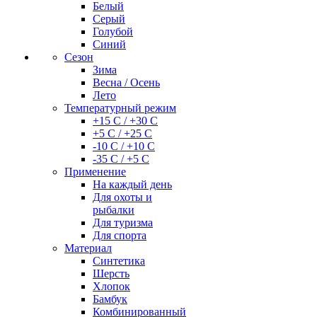
Белый
Серый
Голубой
Синий
Сезон
Зима
Весна / Осень
Лето
Температурный режим
+15 С / +30 С
+5 С / +25 С
-10 С / +10 С
-35 С / +5 С
Применение
На каждый день
Для охоты и
рыбалки
Для туризма
Для спорта
Материал
Синтетика
Шерсть
Хлопок
Бамбук
Комбинированный