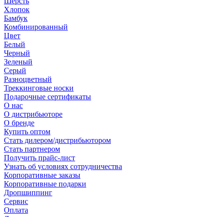
Шерсть
Хлопок
Бамбук
Комбинированный
Цвет
Белый
Черный
Зеленый
Серый
Разноцветный
Треккинговые носки
Подарочные сертификаты
О нас
О дистрибьюторе
О бренде
Купить оптом
Стать дилером/дистрибьютором
Стать партнером
Получить прайс-лист
Узнать об условиях сотрудничества
Корпоративные заказы
Корпоративные подарки
Дропшиппинг
Сервис
Оплата