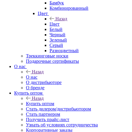
Бамбук
Комбинированный
Цвет
Назад
Цвет
Белый
Черный
Зеленый
Серый
Разноцветный
Треккинговые носки
Подарочные сертификаты
О нас
Назад
О нас
О дистрибьюторе
О бренде
Купить оптом
Назад
Купить оптом
Стать дилером/дистрибьютором
Стать партнером
Получить прайс-лист
Узнать об условиях сотрудничества
Корпоративные заказы