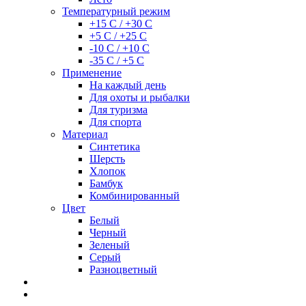
Температурный режим
+15 С / +30 С
+5 С / +25 С
-10 С / +10 С
-35 С / +5 С
Применение
На каждый день
Для охоты и рыбалки
Для туризма
Для спорта
Материал
Синтетика
Шерсть
Хлопок
Бамбук
Комбинированный
Цвет
Белый
Черный
Зеленый
Серый
Разноцветный