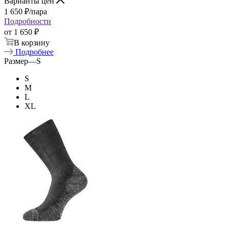
Варианты цен
1 650
₽
/пара
Подробности
от
1 650 ₽
В корзину
Подробнее
Размер
—
S
S
M
L
XL