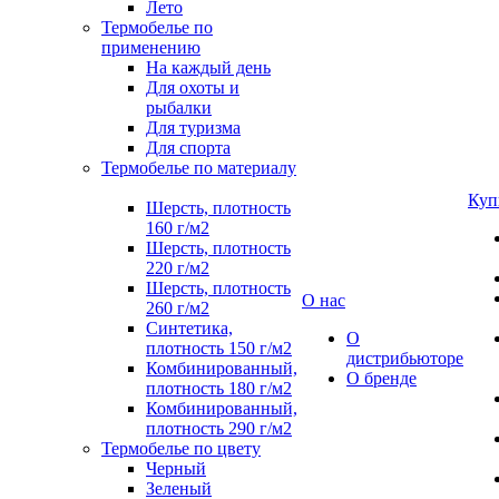
Лето
Термобелье по
применению
На каждый день
Для охоты и
рыбалки
Для туризма
Для спорта
Термобелье по материалу
Куп
Шерсть, плотность
160 г/м2
Шерсть, плотность
220 г/м2
Шерсть, плотность
О нас
260 г/м2
Синтетика,
О
плотность 150 г/м2
дистрибьюторе
Комбинированный,
О бренде
плотность 180 г/м2
Комбинированный,
плотность 290 г/м2
Термобелье по цвету
Черный
Зеленый