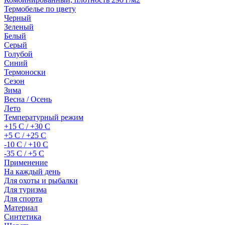
Термобелье по цвету
Черный
Зеленый
Белый
Серый
Голубой
Синий
Термоноски
Сезон
Зима
Весна / Осень
Лето
Температурный режим
+15 С / +30 С
+5 С / +25 С
-10 С / +10 С
-35 С / +5 С
Применение
На каждый день
Для охоты и рыбалки
Для туризма
Для спорта
Материал
Синтетика