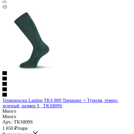
Термоноски Lasting TKS 809 Треккинг + Туризм, темно-
зеленый, размер S , TKS809S
Много
Много
Арт.: TKS809S
1 650
₽
/пара