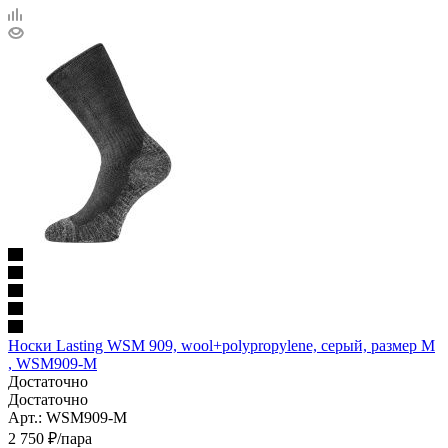
Носки Lasting WSM 909, wool+polypropylene, серый, размер M
, WSM909-M
Достаточно
Достаточно
Арт.: WSM909-M
2 750
₽
/пара