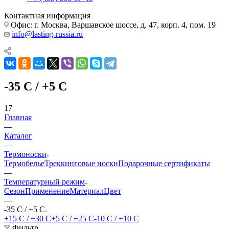
Контактная информация
Офис: г. Москва, Варшавское шоссе, д. 47, корп. 4, пом. 19
info@lasting-russia.ru
-35 С / +5 С
17
Главная
—
Каталог
—
Термоноски
Термобелье
Треккинговые носки
Подарочные сертификаты
—
Температурный режим
Сезон
Применение
Материал
Цвет
—
-35 С / +5 С
+15 С / +30 С
+5 С / +25 С
-10 С / +10 С
Фильтр