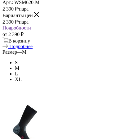
Арт.: WSM620-M
2 390
₽
/пара
Варианты цен
2 390
₽
/пара
Подробности
от
2 390 ₽
В корзину
Подробнее
Размер
—
M
S
M
L
XL