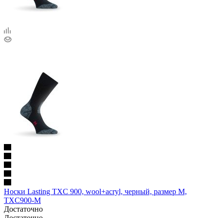
Носки Lasting TXC 900, wool+acryl, черный, размер M,
TXC900-M
Достаточно
Достаточно