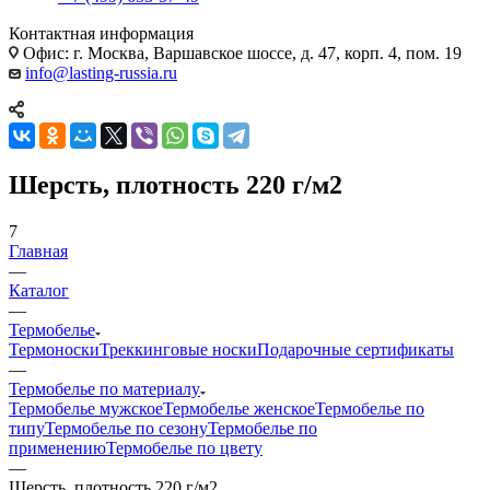
Контактная информация
Офис: г. Москва, Варшавское шоссе, д. 47, корп. 4, пом. 19
info@lasting-russia.ru
Шерсть, плотность 220 г/м2
7
Главная
—
Каталог
—
Термобелье
Термоноски
Треккинговые носки
Подарочные сертификаты
—
Термобелье по материалу
Термобелье мужское
Термобелье женское
Термобелье по
типу
Термобелье по сезону
Термобелье по
применению
Термобелье по цвету
—
Шерсть, плотность 220 г/м2