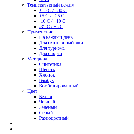
Температурный режим
+15 С / +30 С
+5 С / +25 С
-10 С / +10 С
-35 С / +5 С
Применение
На каждый день
Для охоты и рыбалки
Для туризма
Для спорта
Материал
Синтетика
Шерсть
Хлопок
Бамбук
Комбинированный
Цвет
Белый
Черный
Зеленый
Серый
Разноцветный