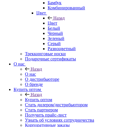
Бамбук
Комбинированный
Цвет
Назад
Цвет
Белый
Черный
Зеленый
Серый
Разноцветный
Треккинговые носки
Подарочные сертификаты
О нас
Назад
О нас
О дистрибьюторе
О бренде
Купить оптом
Назад
Купить оптом
Стать дилером/дистрибьютором
Стать партнером
Получить прайс-лист
Узнать об условиях сотрудничества
Корпоративные заказы