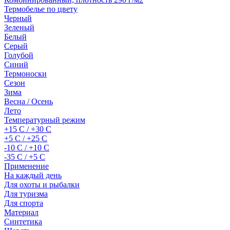
Термобелье по цвету
Черный
Зеленый
Белый
Серый
Голубой
Синий
Термоноски
Сезон
Зима
Весна / Осень
Лето
Температурный режим
+15 С / +30 С
+5 С / +25 С
-10 С / +10 С
-35 С / +5 С
Применение
На каждый день
Для охоты и рыбалки
Для туризма
Для спорта
Материал
Синтетика