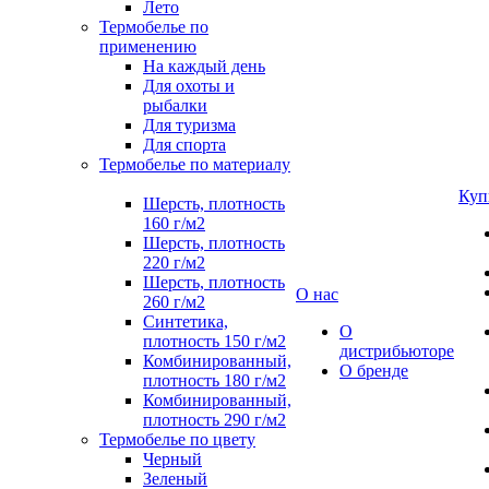
Лето
Термобелье по
применению
На каждый день
Для охоты и
рыбалки
Для туризма
Для спорта
Термобелье по материалу
Куп
Шерсть, плотность
160 г/м2
Шерсть, плотность
220 г/м2
Шерсть, плотность
О нас
260 г/м2
Синтетика,
О
плотность 150 г/м2
дистрибьюторе
Комбинированный,
О бренде
плотность 180 г/м2
Комбинированный,
плотность 290 г/м2
Термобелье по цвету
Черный
Зеленый