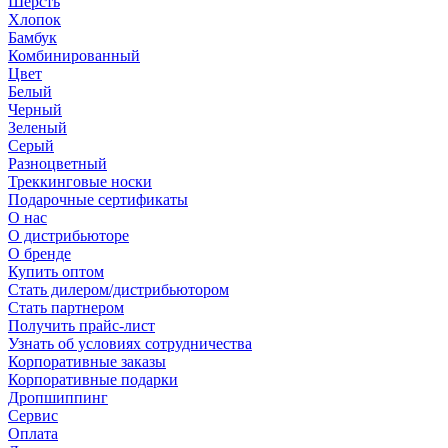
Шерсть
Хлопок
Бамбук
Комбинированный
Цвет
Белый
Черный
Зеленый
Серый
Разноцветный
Треккинговые носки
Подарочные сертификаты
О нас
О дистрибьюторе
О бренде
Купить оптом
Стать дилером/дистрибьютором
Стать партнером
Получить прайс-лист
Узнать об условиях сотрудничества
Корпоративные заказы
Корпоративные подарки
Дропшиппинг
Сервис
Оплата