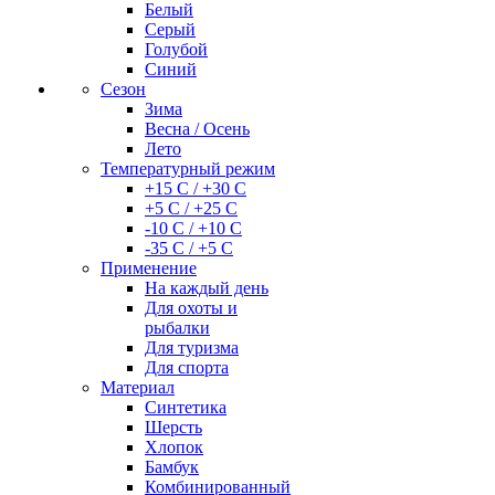
Белый
Серый
Голубой
Синий
Сезон
Зима
Весна / Осень
Лето
Температурный режим
+15 С / +30 С
+5 С / +25 С
-10 С / +10 С
-35 С / +5 С
Применение
На каждый день
Для охоты и
рыбалки
Для туризма
Для спорта
Материал
Синтетика
Шерсть
Хлопок
Бамбук
Комбинированный