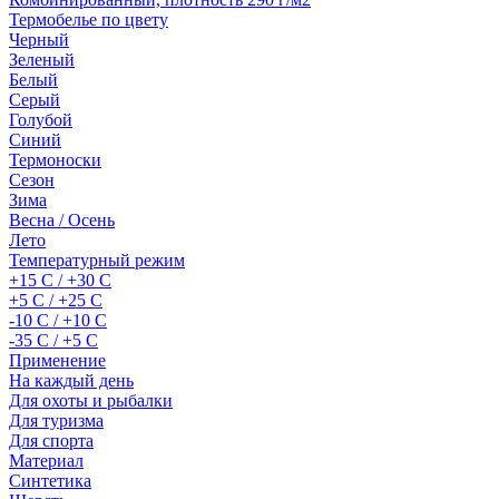
Термобелье по цвету
Черный
Зеленый
Белый
Серый
Голубой
Синий
Термоноски
Сезон
Зима
Весна / Осень
Лето
Температурный режим
+15 С / +30 С
+5 С / +25 С
-10 С / +10 С
-35 С / +5 С
Применение
На каждый день
Для охоты и рыбалки
Для туризма
Для спорта
Материал
Синтетика