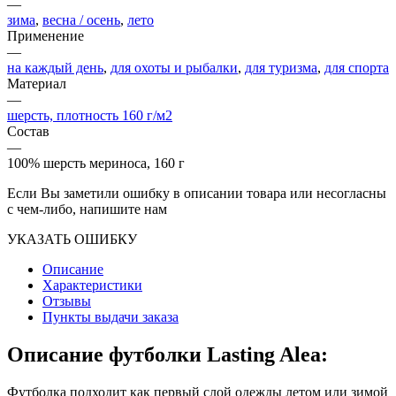
—
зима
,
весна / осень
,
лето
Применение
—
на каждый день
,
для охоты и рыбалки
,
для туризма
,
для спорта
Материал
—
шерсть, плотность 160 г/м2
Состав
—
100% шерсть мериноса, 160 г
Если Вы заметили ошибку в описании товара или несогласны
с чем-либо, напишите нам
УКАЗАТЬ ОШИБКУ
Описание
Характеристики
Отзывы
Пункты выдачи заказа
Описание футболки Lasting Alea:
Футболка подходит как первый слой одежды летом или зимой