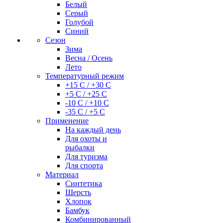
Белый
Серый
Голубой
Синий
Сезон
Зима
Весна / Осень
Лето
Температурный режим
+15 С / +30 С
+5 С / +25 С
-10 С / +10 С
-35 С / +5 С
Применение
На каждый день
Для охоты и
рыбалки
Для туризма
Для спорта
Материал
Синтетика
Шерсть
Хлопок
Бамбук
Комбинированный