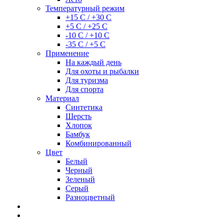
Температурный режим
+15 С / +30 С
+5 С / +25 С
-10 С / +10 С
-35 С / +5 С
Применение
На каждый день
Для охоты и рыбалки
Для туризма
Для спорта
Материал
Синтетика
Шерсть
Хлопок
Бамбук
Комбинированный
Цвет
Белый
Черный
Зеленый
Серый
Разноцветный