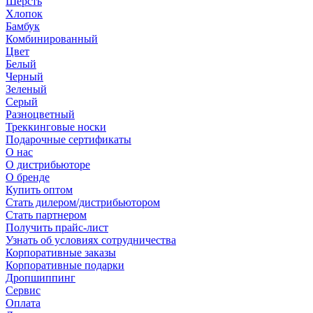
Шерсть
Хлопок
Бамбук
Комбинированный
Цвет
Белый
Черный
Зеленый
Серый
Разноцветный
Треккинговые носки
Подарочные сертификаты
О нас
О дистрибьюторе
О бренде
Купить оптом
Стать дилером/дистрибьютором
Стать партнером
Получить прайс-лист
Узнать об условиях сотрудничества
Корпоративные заказы
Корпоративные подарки
Дропшиппинг
Сервис
Оплата