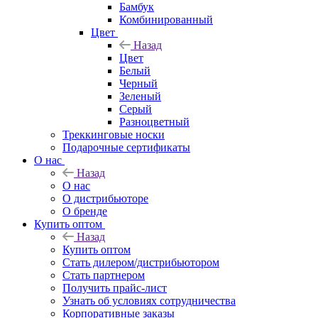
Бамбук
Комбинированный
Цвет
Назад
Цвет
Белый
Черный
Зеленый
Серый
Разноцветный
Треккинговые носки
Подарочные сертификаты
О нас
Назад
О нас
О дистрибьюторе
О бренде
Купить оптом
Назад
Купить оптом
Стать дилером/дистрибьютором
Стать партнером
Получить прайс-лист
Узнать об условиях сотрудничества
Корпоративные заказы