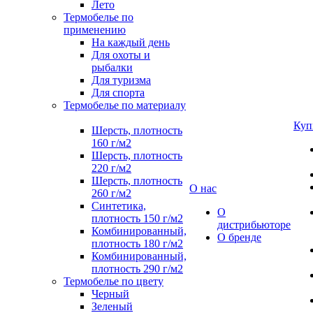
Лето
Термобелье по
применению
На каждый день
Для охоты и
рыбалки
Для туризма
Для спорта
Термобелье по материалу
Куп
Шерсть, плотность
160 г/м2
Шерсть, плотность
220 г/м2
Шерсть, плотность
О нас
260 г/м2
Синтетика,
О
плотность 150 г/м2
дистрибьюторе
Комбинированный,
О бренде
плотность 180 г/м2
Комбинированный,
плотность 290 г/м2
Термобелье по цвету
Черный
Зеленый