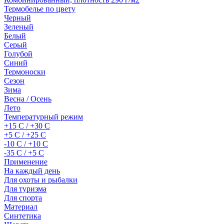
Термобелье по цвету
Черный
Зеленый
Белый
Серый
Голубой
Синий
Термоноски
Сезон
Зима
Весна / Осень
Лето
Температурный режим
+15 С / +30 С
+5 С / +25 С
-10 С / +10 С
-35 С / +5 С
Применение
На каждый день
Для охоты и рыбалки
Для туризма
Для спорта
Материал
Синтетика