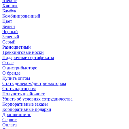
Шерсть
Хлопок
Бамбук
Комбинированный
Цвет
Белый
Черный
Зеленый
Серый
Разноцветный
Треккинговые носки
Подарочные сертификаты
О нас
О дистрибьюторе
О бренде
Купить оптом
Стать дилером/дистрибьютором
Стать партнером
Получить прайс-лист
Узнать об условиях сотрудничества
Корпоративные заказы
Корпоративные подарки
Дропшиппинг
Сервис
Оплата