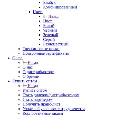
Бамбук
Комбинированный
Цвет
Назад
Цвет
Белый
Черный
Зеленый
Серый
Разноцветный
Треккинговые носки
Подарочные сертификаты
О нас
Назад
О нас
О дистрибьюторе
О бренде
Купить оптом
Назад
Купить оптом
Стать дилером/дистрибьютором
Стать партнером
Получить прайс-лист
Узнать об условиях сотрудничества
Корпоративные заказы