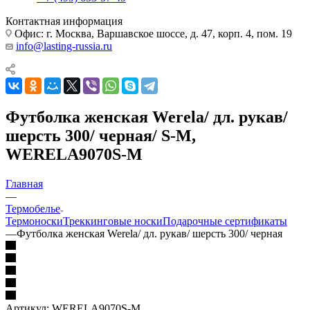
Контактная информация
Офис: г. Москва, Варшавское шоссе, д. 47, корп. 4, пом. 19
info@lasting-russia.ru
Футболка женская Werela/ дл. рукав/
шерсть 300/ черная/ S-M,
WERELA9070S-M
Главная
—
Термобелье
Термоноски
Треккинговые носки
Подарочные сертификаты
—
Футболка женская Werela/ дл. рукав/ шерсть 300/ черная
Артикул:
WERELA9070S-M