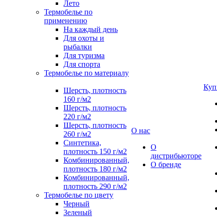
Лето
Термобелье по
применению
На каждый день
Для охоты и
рыбалки
Для туризма
Для спорта
Термобелье по материалу
Куп
Шерсть, плотность
160 г/м2
Шерсть, плотность
220 г/м2
Шерсть, плотность
О нас
260 г/м2
Синтетика,
О
плотность 150 г/м2
дистрибьюторе
Комбинированный,
О бренде
плотность 180 г/м2
Комбинированный,
плотность 290 г/м2
Термобелье по цвету
Черный
Зеленый