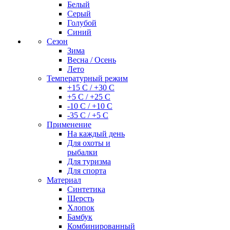
Белый
Серый
Голубой
Синий
Сезон
Зима
Весна / Осень
Лето
Температурный режим
+15 С / +30 С
+5 С / +25 С
-10 С / +10 С
-35 С / +5 С
Применение
На каждый день
Для охоты и
рыбалки
Для туризма
Для спорта
Материал
Синтетика
Шерсть
Хлопок
Бамбук
Комбинированный