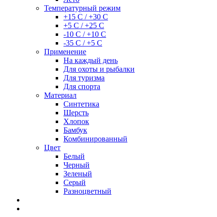
Температурный режим
+15 С / +30 С
+5 С / +25 С
-10 С / +10 С
-35 С / +5 С
Применение
На каждый день
Для охоты и рыбалки
Для туризма
Для спорта
Материал
Синтетика
Шерсть
Хлопок
Бамбук
Комбинированный
Цвет
Белый
Черный
Зеленый
Серый
Разноцветный