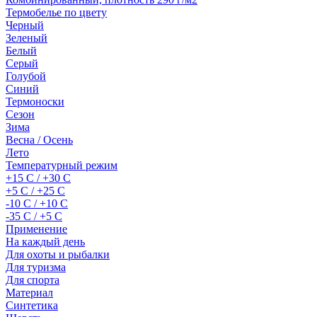
Термобелье по цвету
Черный
Зеленый
Белый
Серый
Голубой
Синий
Термоноски
Сезон
Зима
Весна / Осень
Лето
Температурный режим
+15 С / +30 С
+5 С / +25 С
-10 С / +10 С
-35 С / +5 С
Применение
На каждый день
Для охоты и рыбалки
Для туризма
Для спорта
Материал
Синтетика