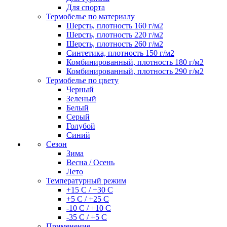
Для спорта
Термобелье по материалу
Шерсть, плотность 160 г/м2
Шерсть, плотность 220 г/м2
Шерсть, плотность 260 г/м2
Синтетика, плотность 150 г/м2
Комбинированный, плотность 180 г/м2
Комбинированный, плотность 290 г/м2
Термобелье по цвету
Черный
Зеленый
Белый
Серый
Голубой
Синий
Сезон
Зима
Весна / Осень
Лето
Температурный режим
+15 С / +30 С
+5 С / +25 С
-10 С / +10 С
-35 С / +5 С
Применение