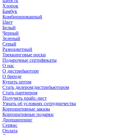
Шерсть
Хлопок
Бамбук
Комбинированный
Цвет
Белый
Черный
Зеленый
Серый
Разноцветный
Треккинговые носки
Подарочные сертификаты
О нас
О дистрибьюторе
О бренде
Купить оптом
Стать дилером/дистрибьютором
Стать партнером
Получить прайс-лист
Узнать об условиях сотрудничества
Корпоративные заказы
Корпоративные подарки
Дропшиппинг
Сервис
Оплата