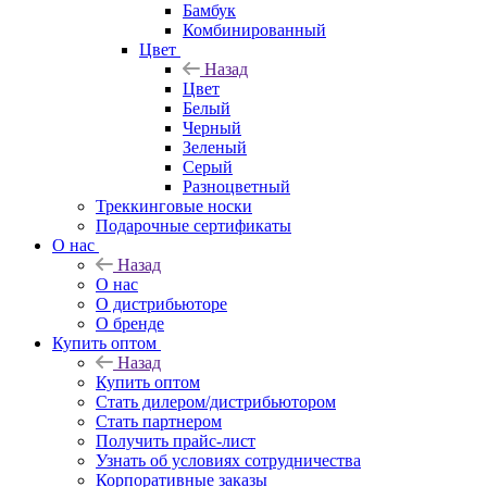
Бамбук
Комбинированный
Цвет
Назад
Цвет
Белый
Черный
Зеленый
Серый
Разноцветный
Треккинговые носки
Подарочные сертификаты
О нас
Назад
О нас
О дистрибьюторе
О бренде
Купить оптом
Назад
Купить оптом
Стать дилером/дистрибьютором
Стать партнером
Получить прайс-лист
Узнать об условиях сотрудничества
Корпоративные заказы