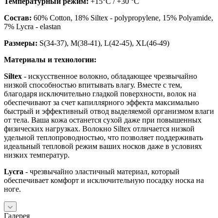
Температурный режим:
+15°C / +30 °C
Состав:
60% Cotton, 18% Siltex - polypropylene, 15% Polyamide,
7% Lycra - elastan
Размеры:
S(34-37), M(38-41), L(42-45), XL(46-49)
Материалы и технологии:
Siltex
- искусственное волокно, обладающее чрезвычайно
низкой способностью впитывать влагу. Вместе с тем,
благодаря исключительно гладкой поверхности, волок на
обеспечивают за счет капиллярного эффекта максимально
быстрый и эффективный отвод выделяемой организмом влаги
от тела. Ваша кожа останется сухой даже при повышенных
физических нагрузках. Волокно Siltex отличается низкой
удельной теплопроводностью, что позволяет поддерживать
идеальный тепловой режим ваших носков даже в условиях
низких температур.
Lycra
- чрезвычайно эластичный материал, который
обеспечивает комфорт и исключительную посадку носка на
ноге.
Галерея