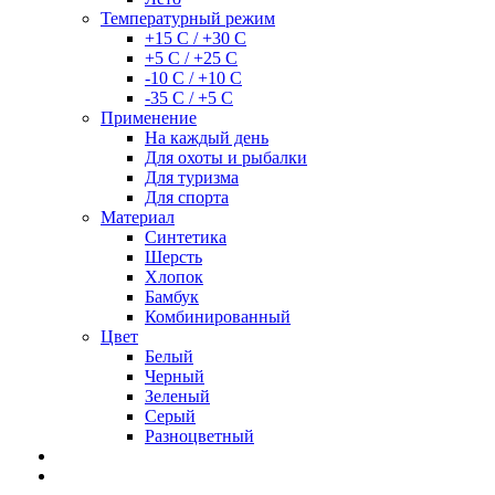
Температурный режим
+15 С / +30 С
+5 С / +25 С
-10 С / +10 С
-35 С / +5 С
Применение
На каждый день
Для охоты и рыбалки
Для туризма
Для спорта
Материал
Синтетика
Шерсть
Хлопок
Бамбук
Комбинированный
Цвет
Белый
Черный
Зеленый
Серый
Разноцветный