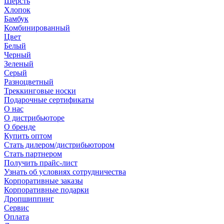
Шерсть
Хлопок
Бамбук
Комбинированный
Цвет
Белый
Черный
Зеленый
Серый
Разноцветный
Треккинговые носки
Подарочные сертификаты
О нас
О дистрибьюторе
О бренде
Купить оптом
Стать дилером/дистрибьютором
Стать партнером
Получить прайс-лист
Узнать об условиях сотрудничества
Корпоративные заказы
Корпоративные подарки
Дропшиппинг
Сервис
Оплата