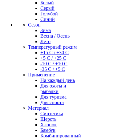
Белый
Серый
Голубой
Синий
Сезон
Зима
Весна / Осень
Лето
Температурный режим
+15 С / +30 С
+5 С / +25 С
-10 С / +10 С
-35 С / +5 С
Применение
На каждый день
Для охоты и
рыбалки
Для туризма
Для спорта
Материал
Синтетика
Шерсть
Хлопок
Бамбук
Комбинированный