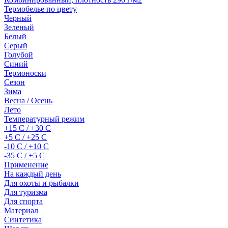
Термобелье по цвету
Черный
Зеленый
Белый
Серый
Голубой
Синий
Термоноски
Сезон
Зима
Весна / Осень
Лето
Температурный режим
+15 С / +30 С
+5 С / +25 С
-10 С / +10 С
-35 С / +5 С
Применение
На каждый день
Для охоты и рыбалки
Для туризма
Для спорта
Материал
Синтетика