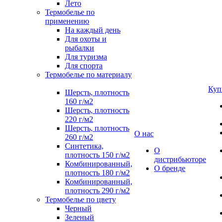
Лето
Термобелье по
применению
На каждый день
Для охоты и
рыбалки
Для туризма
Для спорта
Термобелье по материалу
Куп
Шерсть, плотность
160 г/м2
Шерсть, плотность
220 г/м2
Шерсть, плотность
О нас
260 г/м2
Синтетика,
О
плотность 150 г/м2
дистрибьюторе
Комбинированный,
О бренде
плотность 180 г/м2
Комбинированный,
плотность 290 г/м2
Термобелье по цвету
Черный
Зеленый