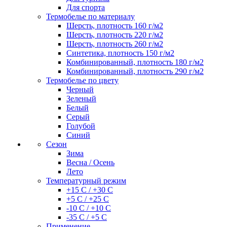
Для спорта
Термобелье по материалу
Шерсть, плотность 160 г/м2
Шерсть, плотность 220 г/м2
Шерсть, плотность 260 г/м2
Синтетика, плотность 150 г/м2
Комбинированный, плотность 180 г/м2
Комбинированный, плотность 290 г/м2
Термобелье по цвету
Черный
Зеленый
Белый
Серый
Голубой
Синий
Сезон
Зима
Весна / Осень
Лето
Температурный режим
+15 С / +30 С
+5 С / +25 С
-10 С / +10 С
-35 С / +5 С
Применение