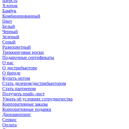
Шерсть
Хлопок
Бамбук
Комбинированный
Цвет
Белый
Черный
Зеленый
Серый
Разноцветный
Треккинговые носки
Подарочные сертификаты
О нас
О дистрибьюторе
О бренде
Купить оптом
Стать дилером/дистрибьютором
Стать партнером
Получить прайс-лист
Узнать об условиях сотрудничества
Корпоративные заказы
Корпоративные подарки
Дропшиппинг
Сервис
Оплата