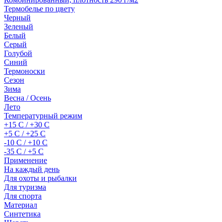
Термобелье по цвету
Черный
Зеленый
Белый
Серый
Голубой
Синий
Термоноски
Сезон
Зима
Весна / Осень
Лето
Температурный режим
+15 С / +30 С
+5 С / +25 С
-10 С / +10 С
-35 С / +5 С
Применение
На каждый день
Для охоты и рыбалки
Для туризма
Для спорта
Материал
Синтетика