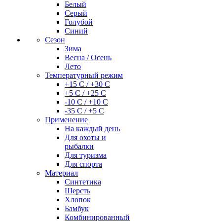
Белый
Серый
Голубой
Синий
Сезон
Зима
Весна / Осень
Лето
Температурный режим
+15 С / +30 С
+5 С / +25 С
-10 С / +10 С
-35 С / +5 С
Применение
На каждый день
Для охоты и
рыбалки
Для туризма
Для спорта
Материал
Синтетика
Шерсть
Хлопок
Бамбук
Комбинированный