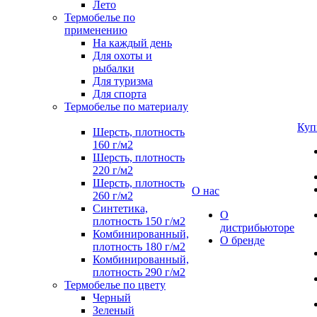
Лето
Термобелье по
применению
На каждый день
Для охоты и
рыбалки
Для туризма
Для спорта
Термобелье по материалу
Куп
Шерсть, плотность
160 г/м2
Шерсть, плотность
220 г/м2
Шерсть, плотность
О нас
260 г/м2
Синтетика,
О
плотность 150 г/м2
дистрибьюторе
Комбинированный,
О бренде
плотность 180 г/м2
Комбинированный,
плотность 290 г/м2
Термобелье по цвету
Черный
Зеленый