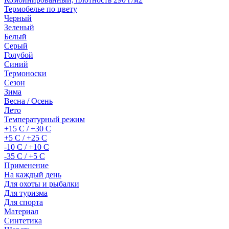
Термобелье по цвету
Черный
Зеленый
Белый
Серый
Голубой
Синий
Термоноски
Сезон
Зима
Весна / Осень
Лето
Температурный режим
+15 С / +30 С
+5 С / +25 С
-10 С / +10 С
-35 С / +5 С
Применение
На каждый день
Для охоты и рыбалки
Для туризма
Для спорта
Материал
Синтетика