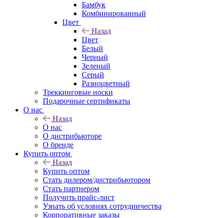
Бамбук
Комбинированный
Цвет
Назад
Цвет
Белый
Черный
Зеленый
Серый
Разноцветный
Треккинговые носки
Подарочные сертификаты
О нас
Назад
О нас
О дистрибьюторе
О бренде
Купить оптом
Назад
Купить оптом
Стать дилером/дистрибьютором
Стать партнером
Получить прайс-лист
Узнать об условиях сотрудничества
Корпоративные заказы