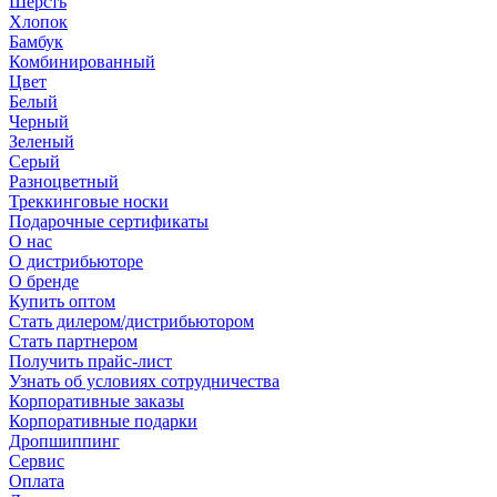
Шерсть
Хлопок
Бамбук
Комбинированный
Цвет
Белый
Черный
Зеленый
Серый
Разноцветный
Треккинговые носки
Подарочные сертификаты
О нас
О дистрибьюторе
О бренде
Купить оптом
Стать дилером/дистрибьютором
Стать партнером
Получить прайс-лист
Узнать об условиях сотрудничества
Корпоративные заказы
Корпоративные подарки
Дропшиппинг
Сервис
Оплата