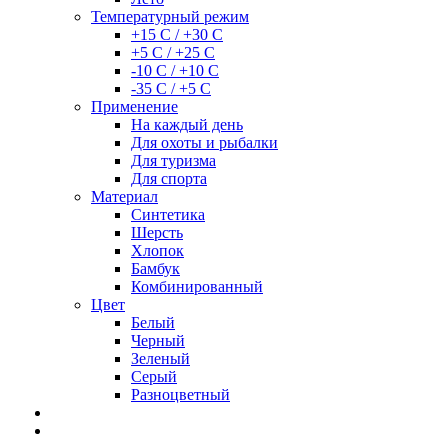
Температурный режим
+15 С / +30 С
+5 С / +25 С
-10 С / +10 С
-35 С / +5 С
Применение
На каждый день
Для охоты и рыбалки
Для туризма
Для спорта
Материал
Синтетика
Шерсть
Хлопок
Бамбук
Комбинированный
Цвет
Белый
Черный
Зеленый
Серый
Разноцветный