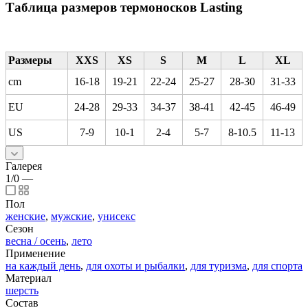
Таблица размеров термоносков Lasting
Размеры
XXS
XS
S
M
L
XL
cm
16-18
19-21
22-24
25-27
28-30
31-33
EU
24-28
29-33
34-37
38-41
42-45
46-49
US
7-9
10-1
2-4
5-7
8-10.5
11-13
Галерея
1/0
—
Пол
женские
,
мужские
,
унисекс
Сезон
весна / осень
,
лето
Применение
на каждый день
,
для охоты и рыбалки
,
для туризма
,
для спорта
Материал
шерсть
Состав