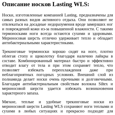
Описание носков Lasting WLS:
Носки, изготовленные компанией Lasting, предназначены для
самых разных видов активного отдыха. Они позволяют не
отвлекаться на досадные недоразумения вроде замерзших ног
и повреждений кожи из-за повышенной влажности. С такими
термоносками ноги всегда остаются сухими и здоровыми.
Мериносовая шерсть отлично удерживает тепло и обладает
антибактериальными характеристиками.
Трекинговые термоноски хорошо сидят на ноге, плотно
облегая стопу и щиколотку благодаря наличию лайкры в
составе. Комбинированный материал быстро и эффективно
отводит влагу от тела и при этом сохраняет тепло, что
позволяет избежать переохлаждения даже при
неблагоприятных погодных условиях. Внешний слой из
полиамида делает носки очень прочными и долговечными.
Благодаря антибактериальным свойствам волокна Siltex и
мериносовой шерсти удается избежать возникновения
характерного запаха.
Мягкие, теплые и удобные трекинговые носки из
мериносовой шерсти Lasting WLS сохраняют ноги теплыми и
сухими в любых ситуациях и прекрасно подходят для