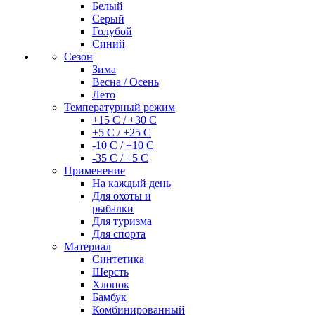
Белый
Серый
Голубой
Синий
Сезон
Зима
Весна / Осень
Лето
Температурный режим
+15 С / +30 С
+5 С / +25 С
-10 С / +10 С
-35 С / +5 С
Применение
На каждый день
Для охоты и
рыбалки
Для туризма
Для спорта
Материал
Синтетика
Шерсть
Хлопок
Бамбук
Комбинированный