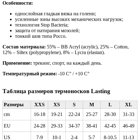
Особенности:
однослойная гладкая вязка на голени;
усиленные зоны высоких механических нагрузок;
технология Stop Bacteria;
защита от натирания мозолей;
тонкий шов типа Россо.
Состав материала:
55% – BB Acryl (acrylic), 25% – Cotton,
12% – Siltex (polypropylene), 8% – Lycra (elastan).
Применение:
трекинг, спорт, на каждый день.
Температурный режим:
-10 C° / +10 С°
Таблица размеров термоносков Lasting
Размеры
XXS
XS
S
M
L
XL
cm
16-18
19-21
22-24
25-27
28-30
31-33
EU
24-28
29-33
34-37
38-41
42-45
46-49
US
7-9
10-1
2-4
5-7
8-10.5
11-13