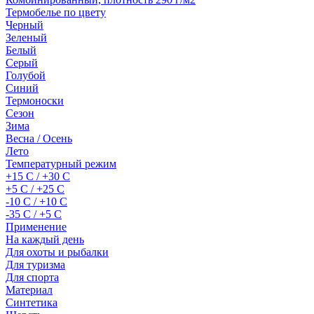
Термобелье по цвету
Черный
Зеленый
Белый
Серый
Голубой
Синий
Термоноски
Сезон
Зима
Весна / Осень
Лето
Температурный режим
+15 С / +30 С
+5 С / +25 С
-10 С / +10 С
-35 С / +5 С
Применение
На каждый день
Для охоты и рыбалки
Для туризма
Для спорта
Материал
Синтетика