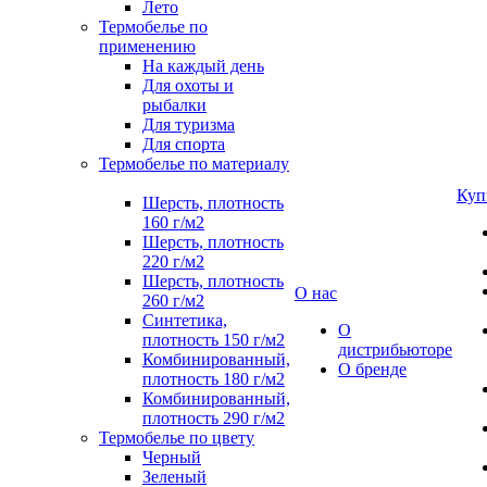
Лето
Термобелье по
применению
На каждый день
Для охоты и
рыбалки
Для туризма
Для спорта
Термобелье по материалу
Куп
Шерсть, плотность
160 г/м2
Шерсть, плотность
220 г/м2
Шерсть, плотность
О нас
260 г/м2
Синтетика,
О
плотность 150 г/м2
дистрибьюторе
Комбинированный,
О бренде
плотность 180 г/м2
Комбинированный,
плотность 290 г/м2
Термобелье по цвету
Черный
Зеленый