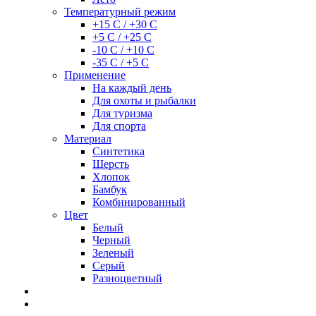
Температурный режим
+15 С / +30 С
+5 С / +25 С
-10 С / +10 С
-35 С / +5 С
Применение
На каждый день
Для охоты и рыбалки
Для туризма
Для спорта
Материал
Синтетика
Шерсть
Хлопок
Бамбук
Комбинированный
Цвет
Белый
Черный
Зеленый
Серый
Разноцветный