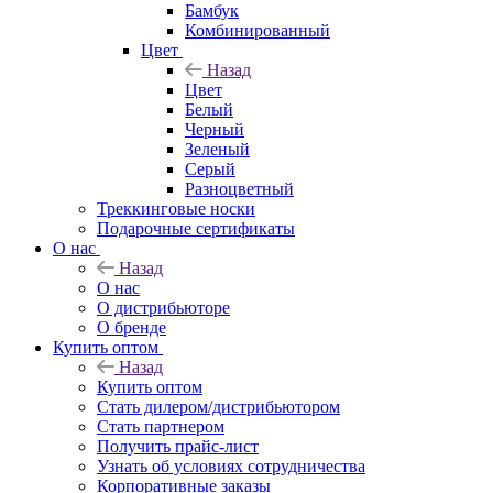
Бамбук
Комбинированный
Цвет
Назад
Цвет
Белый
Черный
Зеленый
Серый
Разноцветный
Треккинговые носки
Подарочные сертификаты
О нас
Назад
О нас
О дистрибьюторе
О бренде
Купить оптом
Назад
Купить оптом
Стать дилером/дистрибьютором
Стать партнером
Получить прайс-лист
Узнать об условиях сотрудничества
Корпоративные заказы