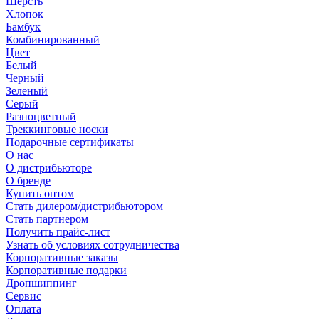
Шерсть
Хлопок
Бамбук
Комбинированный
Цвет
Белый
Черный
Зеленый
Серый
Разноцветный
Треккинговые носки
Подарочные сертификаты
О нас
О дистрибьюторе
О бренде
Купить оптом
Стать дилером/дистрибьютором
Стать партнером
Получить прайс-лист
Узнать об условиях сотрудничества
Корпоративные заказы
Корпоративные подарки
Дропшиппинг
Сервис
Оплата