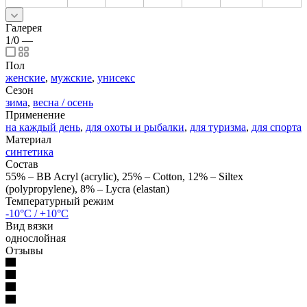
Галерея
1/0
—
Пол
женские
,
мужские
,
унисекс
Сезон
зима
,
весна / осень
Применение
на каждый день
,
для охоты и рыбалки
,
для туризма
,
для спорта
Материал
синтетика
Состав
55% – BB Acryl (acrylic), 25% – Cotton, 12% – Siltex
(polypropylene), 8% – Lycra (elastan)
Температурный режим
-10°C / +10°C
Вид вязки
однослойная
Отзывы