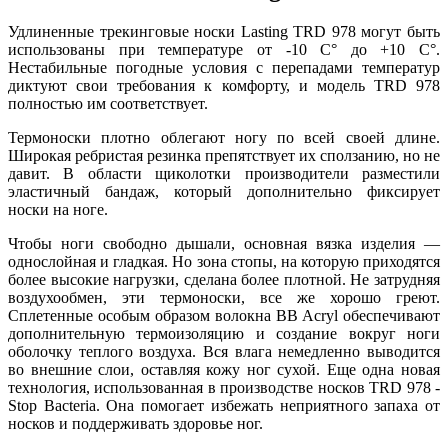
Удлиненные трекинговые носки Lasting TRD 978 могут быть
использованы при температуре от -10 C° до +10 С°.
Нестабильные погодные условия с перепадами температур
диктуют свои требования к комфорту, и модель TRD 978
полностью им соответствует.
Термоноски плотно облегают ногу по всей своей длине.
Широкая ребристая резинка препятствует их сползанию, но не
давит. В области щиколотки производители разместили
эластичный бандаж, который дополнительно фиксирует
носки на ноге.
Чтобы ноги свободно дышали, основная вязка изделия —
однослойная и гладкая. Но зона стопы, на которую приходятся
более высокие нагрузки, сделана более плотной. Не затрудняя
воздухообмен, эти термоноски, все же хорошо греют.
Сплетенные особым образом волокна BB Acryl обеспечивают
дополнительную термоизоляцию и создание вокруг ноги
оболочку теплого воздуха. Вся влага немедленно выводится
во внешние слои, оставляя кожу ног сухой. Еще одна новая
технология, использованная в производстве носков TRD 978 -
Stop Bacteria. Она помогает избежать неприятного запаха от
носков и поддерживать здоровье ног.