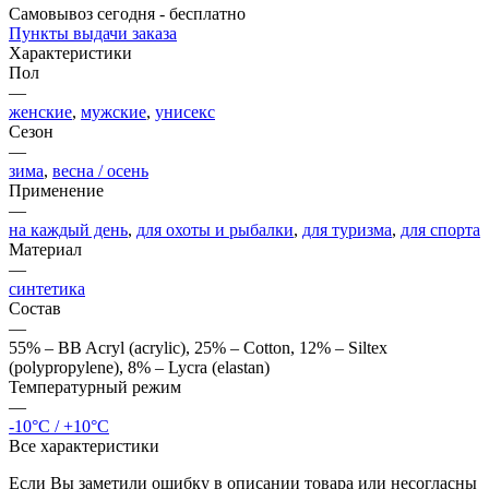
Самовывоз сегодня - бесплатно
Пункты выдачи заказа
Характеристики
Пол
—
женские
,
мужские
,
унисекс
Сезон
—
зима
,
весна / осень
Применение
—
на каждый день
,
для охоты и рыбалки
,
для туризма
,
для спорта
Материал
—
синтетика
Состав
—
55% – BB Acryl (acrylic), 25% – Cotton, 12% – Siltex
(polypropylene), 8% – Lycra (elastan)
Температурный режим
—
-10°C / +10°C
Все характеристики
Если Вы заметили ошибку в описании товара или несогласны