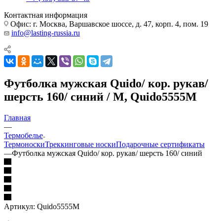
Контактная информация
Офис: г. Москва, Варшавское шоссе, д. 47, корп. 4, пом. 19
info@lasting-russia.ru
Футболка мужская Quido/ кор. рукав/
шерсть 160/ синий / M, Quido5555M
Главная
—
Термобелье
Термоноски
Треккинговые носки
Подарочные сертификаты
—
Футболка мужская Quido/ кор. рукав/ шерсть 160/ синий
Артикул:
Quido5555M