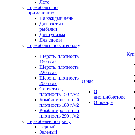
Лето
Термобелье по
применению
На каждый день
Для охоты и
рыбалки
Для туризма
Для спорта
Термобелье по материалу
Куп
Шерсть, плотность
160 г/м2
Шерсть, плотность
220 г/м2
Шерсть, плотность
О нас
260 г/м2
Синтетика,
О
плотность 150 г/м2
дистрибьюторе
Комбинированный,
О бренде
плотность 180 г/м2
Комбинированный,
плотность 290 г/м2
Термобелье по цвету
Черный
Зеленый