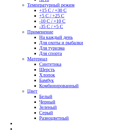
Температурный режим
+15 С / +30 С
+5 С / +25 С
-10 С / +10 С
-35 С / +5 С
Применение
На каждый день
Для охоты и рыбалки
Для туризма
Для спорта
Материал
Синтетика
Шерсть
Хлопок
Бамбук
Комбинированный
Цвет
Белый
Черный
Зеленый
Серый
Разноцветный