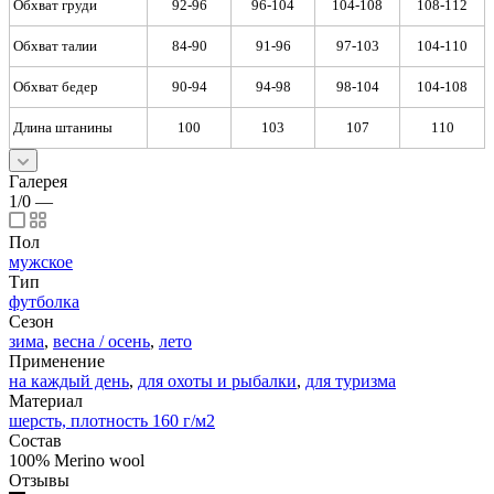
Обхват груди
92-96
96-104
104-108
108-112
Обхват талии
84-90
91-96
97-103
104-110
Обхват бедер
90-94
94-98
98-104
104-108
Длина штанины
100
103
107
110
Галерея
1/0
—
Пол
мужское
Тип
футболка
Сезон
зима
,
весна / осень
,
лето
Применение
на каждый день
,
для охоты и рыбалки
,
для туризма
Материал
шерсть, плотность 160 г/м2
Состав
100% Merino wool
Отзывы