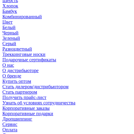
Шерсть
Хлопок
Бамбук
Комбинированный
Цвет
Белый
Черный
Зеленый
Серый
Разноцветный
Треккинговые носки
Подарочные сертификаты
О нас
О дистрибьюторе
О бренде
Купить оптом
Стать дилером/дистрибьютором
Стать партнером
Получить прайс-лист
Узнать об условиях сотрудничества
Корпоративные заказы
Корпоративные подарки
Дропшиппинг
Сервис
Оплата