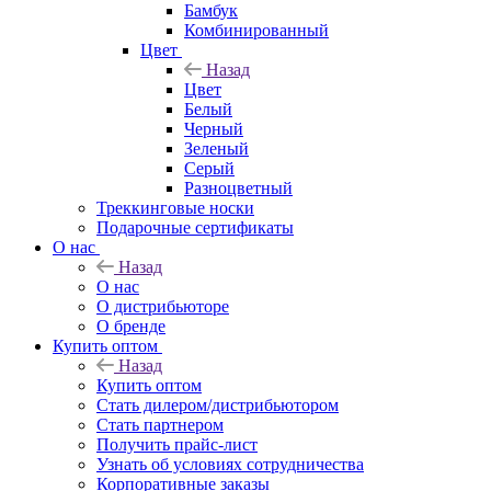
Бамбук
Комбинированный
Цвет
Назад
Цвет
Белый
Черный
Зеленый
Серый
Разноцветный
Треккинговые носки
Подарочные сертификаты
О нас
Назад
О нас
О дистрибьюторе
О бренде
Купить оптом
Назад
Купить оптом
Стать дилером/дистрибьютором
Стать партнером
Получить прайс-лист
Узнать об условиях сотрудничества
Корпоративные заказы