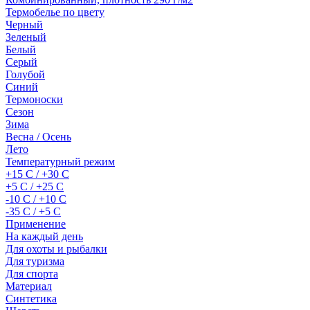
Термобелье по цвету
Черный
Зеленый
Белый
Серый
Голубой
Синий
Термоноски
Сезон
Зима
Весна / Осень
Лето
Температурный режим
+15 С / +30 С
+5 С / +25 С
-10 С / +10 С
-35 С / +5 С
Применение
На каждый день
Для охоты и рыбалки
Для туризма
Для спорта
Материал
Синтетика