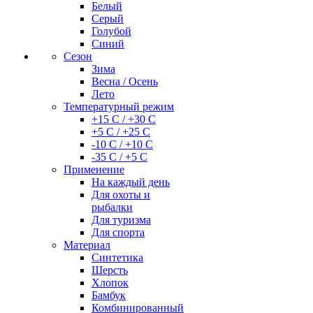
Белый
Серый
Голубой
Синий
Сезон
Зима
Весна / Осень
Лето
Температурный режим
+15 С / +30 С
+5 С / +25 С
-10 С / +10 С
-35 С / +5 С
Применение
На каждый день
Для охоты и
рыбалки
Для туризма
Для спорта
Материал
Синтетика
Шерсть
Хлопок
Бамбук
Комбинированный