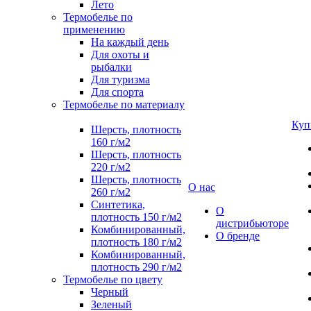
Лето
Термобелье по
применению
На каждый день
Для охоты и
рыбалки
Для туризма
Для спорта
Термобелье по материалу
Куп
Шерсть, плотность
160 г/м2
Шерсть, плотность
220 г/м2
Шерсть, плотность
О нас
260 г/м2
Синтетика,
О
плотность 150 г/м2
дистрибьюторе
Комбинированный,
О бренде
плотность 180 г/м2
Комбинированный,
плотность 290 г/м2
Термобелье по цвету
Черный
Зеленый