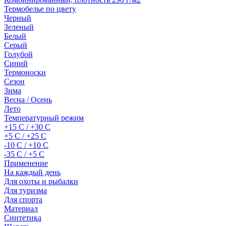
Термобелье по цвету
Черный
Зеленый
Белый
Серый
Голубой
Синий
Термоноски
Сезон
Зима
Весна / Осень
Лето
Температурный режим
+15 С / +30 С
+5 С / +25 С
-10 С / +10 С
-35 С / +5 С
Применение
На каждый день
Для охоты и рыбалки
Для туризма
Для спорта
Материал
Синтетика