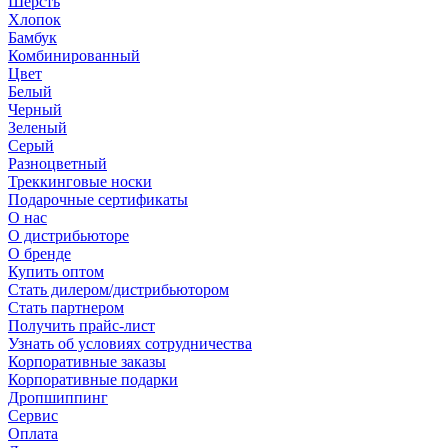
Шерсть
Хлопок
Бамбук
Комбинированный
Цвет
Белый
Черный
Зеленый
Серый
Разноцветный
Треккинговые носки
Подарочные сертификаты
О нас
О дистрибьюторе
О бренде
Купить оптом
Стать дилером/дистрибьютором
Стать партнером
Получить прайс-лист
Узнать об условиях сотрудничества
Корпоративные заказы
Корпоративные подарки
Дропшиппинг
Сервис
Оплата