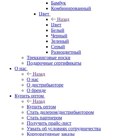
Бамбук
Комбинированный
Цвет
Назад
Цвет
Белый
Черный
Зеленый
Серый
Разноцветный
Треккинговые носки
Подарочные сертификаты
О нас
Назад
О нас
О дистрибьюторе
О бренде
Купить оптом
Назад
Купить оптом
Стать дилером/дистрибьютором
Стать партнером
Получить прайс-лист
Узнать об условиях сотрудничества
Корпоративные заказы