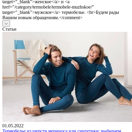
target="_blank">женское</a> и <a
href="/category/termobele/termobele-muzhskoe/"
target="_blank">мужское</a> термобелье. <br>Будем рады
Вашим новым обращениям.</comment>
Статьи
01.05.2022
Термобелье из шерсти мериноса или синтетики: выбираем