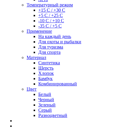
Температурный режим
+15 С / +30 С
+5 С / +25 С
-10 С / +10 С
-35 С / +5 С
Применение
На каждый день
Для охоты и рыбалки
Для туризма
Для спорта
Материал
Синтетика
Шерсть
Хлопок
Бамбук
Комбинированный
Цвет
Белый
Черный
Зеленый
Серый
Разноцветный