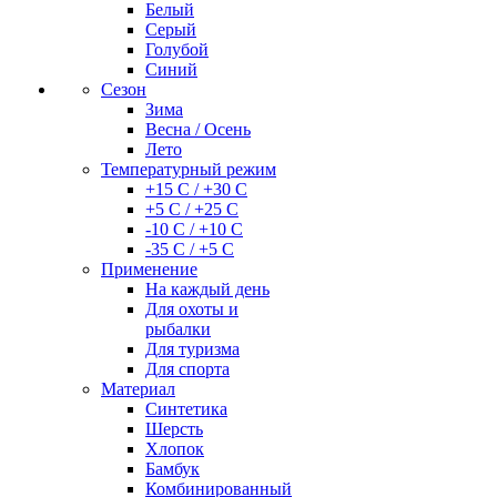
Белый
Серый
Голубой
Синий
Сезон
Зима
Весна / Осень
Лето
Температурный режим
+15 С / +30 С
+5 С / +25 С
-10 С / +10 С
-35 С / +5 С
Применение
На каждый день
Для охоты и
рыбалки
Для туризма
Для спорта
Материал
Синтетика
Шерсть
Хлопок
Бамбук
Комбинированный