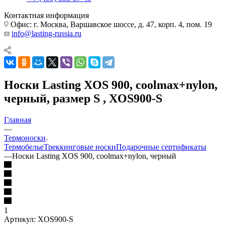
Контактная информация
Офис: г. Москва, Варшавское шоссе, д. 47, корп. 4, пом. 19
info@lasting-russia.ru
Носки Lasting XOS 900, coolmax+nylon,
черный, размер S , XOS900-S
Главная
—
Термоноски
Термобелье
Треккинговые носки
Подарочные сертификаты
—
Носки Lasting XOS 900, coolmax+nylon, черный
1
Артикул:
XOS900-S