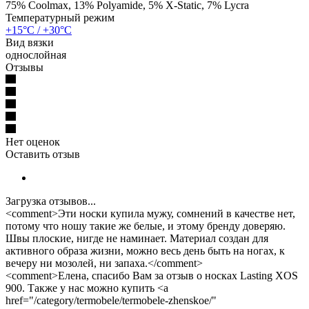
75% Coolmax, 13% Polyamide, 5% X-Static, 7% Lycra
Температурный режим
+15°C / +30°C
Вид вязки
однослойная
Отзывы
Нет оценок
Оставить отзыв
Загрузка отзывов...
<comment>Эти носки купила мужу, сомнений в качестве нет,
потому что ношу такие же белые, и этому бренду доверяю.
Швы плоские, нигде не наминает. Материал создан для
активного образа жизни, можно весь день быть на ногах, к
вечеру ни мозолей, ни запаха.</comment>
<comment>Елена, спасибо Вам за отзыв о носках Lasting XOS
900. Также у нас можно купить <a
href="/category/termobele/termobele-zhenskoe/"