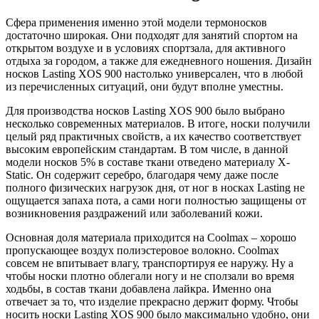
Сфера применения именно этой модели термоносков
достаточно широкая. Они подходят для занятий спортом на
открытом воздухе и в условиях спортзала, для активного
отдыха за городом, а также для ежедневного ношения. Дизайн
носков Lasting XOS 900 настолько универсален, что в любой
из перечисленных ситуаций, они будут вполне уместны.
Для производства носков Lasting XOS 900 было выбрано
несколько современных материалов. В итоге, носки получили
целый ряд практичных свойств, а их качество соответствует
высоким европейским стандартам. В том числе, в данной
модели носков 5% в составе ткани отведено материалу X-
Static. Он содержит серебро, благодаря чему даже после
полного физических нагрузок дня, от ног в носках Lasting не
ощущается запаха пота, а сами ноги полностью защищены от
возникновения раздражений или заболеваний кожи.
Основная доля материала приходится на Coolmax – хорошо
пропускающее воздух полиэстеровое волокно. Coolmax
совсем не впитывает влагу, транспортируя ее наружу. Ну а
чтобы носки плотно облегали ногу и не сползали во время
ходьбы, в состав ткани добавлена лайкра. Именно она
отвечает за то, что изделие прекрасно держит форму. Чтобы
носить носки Lasting XOS 900 было максимально удобно, они