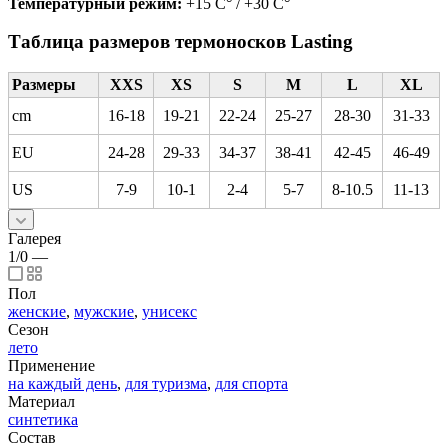
Температурный режим:
+15 C° / +30 С°
Таблица размеров термоносков Lasting
Размеры
XXS
XS
S
M
L
XL
cm
16-18
19-21
22-24
25-27
28-30
31-33
EU
24-28
29-33
34-37
38-41
42-45
46-49
US
7-9
10-1
2-4
5-7
8-10.5
11-13
Галерея
1/0
—
Пол
женские
,
мужские
,
унисекс
Сезон
лето
Применение
на каждый день
,
для туризма
,
для спорта
Материал
синтетика
Состав