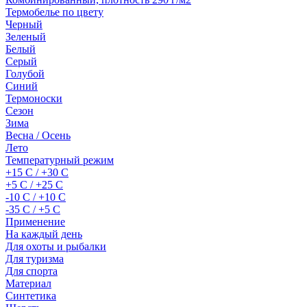
Термобелье по цвету
Черный
Зеленый
Белый
Серый
Голубой
Синий
Термоноски
Сезон
Зима
Весна / Осень
Лето
Температурный режим
+15 С / +30 С
+5 С / +25 С
-10 С / +10 С
-35 С / +5 С
Применение
На каждый день
Для охоты и рыбалки
Для туризма
Для спорта
Материал
Синтетика