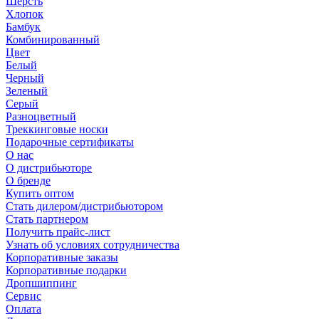
Шерсть
Хлопок
Бамбук
Комбинированный
Цвет
Белый
Черный
Зеленый
Серый
Разноцветный
Треккинговые носки
Подарочные сертификаты
О нас
О дистрибьюторе
О бренде
Купить оптом
Стать дилером/дистрибьютором
Стать партнером
Получить прайс-лист
Узнать об условиях сотрудничества
Корпоративные заказы
Корпоративные подарки
Дропшиппинг
Сервис
Оплата