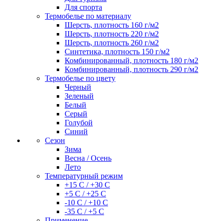
Для спорта
Термобелье по материалу
Шерсть, плотность 160 г/м2
Шерсть, плотность 220 г/м2
Шерсть, плотность 260 г/м2
Синтетика, плотность 150 г/м2
Комбинированный, плотность 180 г/м2
Комбинированный, плотность 290 г/м2
Термобелье по цвету
Черный
Зеленый
Белый
Серый
Голубой
Синий
Сезон
Зима
Весна / Осень
Лето
Температурный режим
+15 С / +30 С
+5 С / +25 С
-10 С / +10 С
-35 С / +5 С
Применение